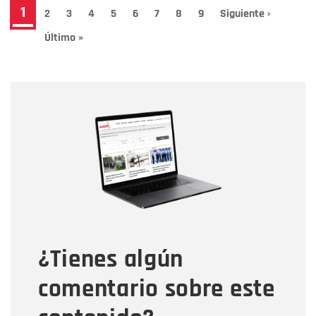
Paginación
Página
1
Page
2
Page
3
Page
4
Page
5
Page
6
Page
7
Page
8
Page
9
Siguiente
Siguiente ›
página
actual
Última
Último »
página
Nombre
Nombre
Correo electrónico
Tipo de comentario
¿Tienes algún
Mensaje
comentario sobre este