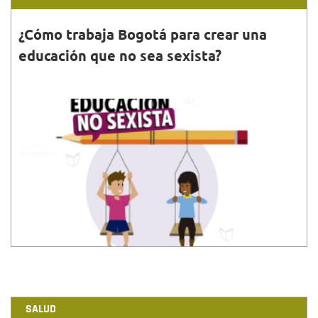
¿Cómo trabaja Bogotá para crear una
educación que no sea sexista?
30•JUN•2020
El Distrito busca alcanzar democrática, libre de
estereotipos, que no refuerce la discriminación
femenina.
SALUD