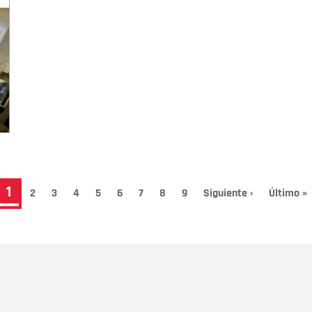
Página
1
Page
2
Page
3
Page
4
Page
5
Page
6
Page
7
Page
8
Page
9
Siguiente
Siguiente ›
Última
Último »
página
página
actual
Nombre
C
Nombre