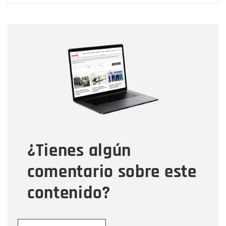
Nombre
Nombre
Correo electrónico
Tipo de comentario
¿Tienes algún
Mensaje
comentario sobre este
contenido?