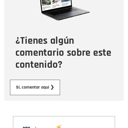
Tipo de comentario
¿Tienes algún
Mensaje
comentario sobre este
contenido?
Enviar
Sí, comentar aquí ❯