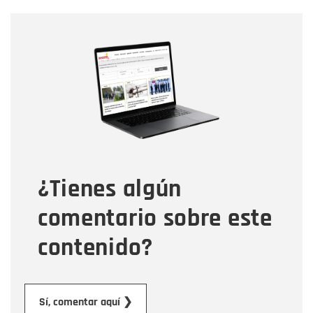
Nombre
Nombre
Correo electrónico
Tipo de comentario
¿Tienes algún
Mensaje
comentario sobre este
contenido?
Enviar
Sí, comentar aquí ❯