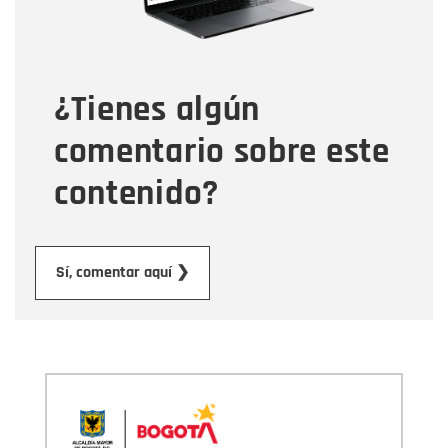
Tipo de comentario
¿Tienes algún
Mensaje
comentario sobre este
contenido?
Enviar
Sí, comentar aquí ❯