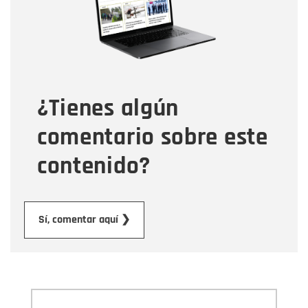
Tipo de comentario
¿Tienes algún
Mensaje
comentario sobre este
contenido?
Enviar
Sí, comentar aquí ❯