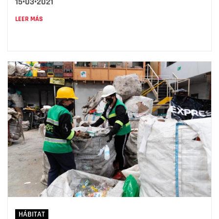
15•03•2021
LEER MÁS
HÁBITAT