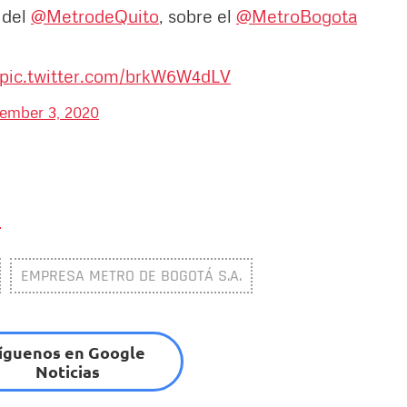
 del
@MetrodeQuito
, sobre el
@MetroBogota
pic.twitter.com/brkW6W4dLV
ember 3, 2020
.
EMPRESA METRO DE BOGOTÁ S.A.
íguenos en Google
Noticias