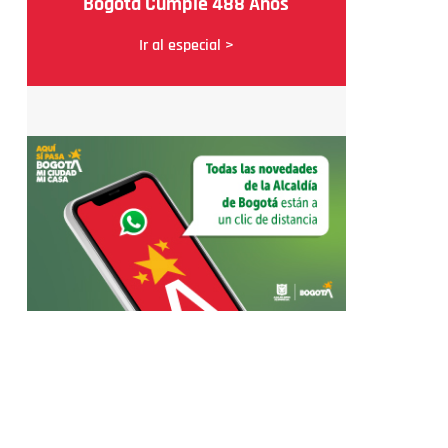
Bogotá Cumple 488 Años
Ir al especial >