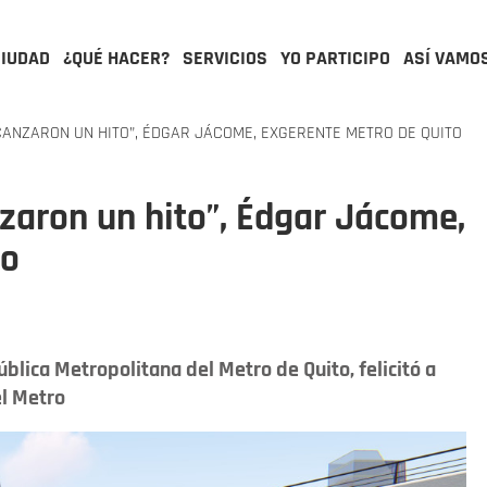
CIUDAD
¿QUÉ HACER?
SERVICIOS
YO PARTICIPO
ASÍ VAMO
LCANZARON UN HITO”, ÉDGAR JÁCOME, EXGERENTE METRO DE QUITO
nzaron un hito”, Édgar Jácome,
to
lica Metropolitana del Metro de Quito, felicitó a
el Metro