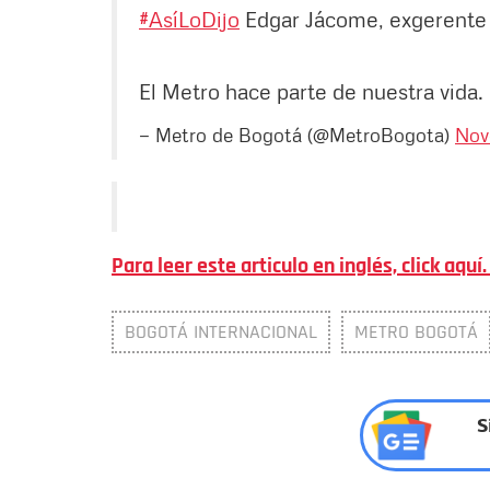
#AsíLoDijo
Edgar Jácome, exgerente
El Metro hace parte de nuestra vida.
— Metro de Bogotá (@MetroBogota)
Nov
Para leer este articulo en inglés, click aquí
BOGOTÁ INTERNACIONAL
METRO BOGOTÁ
S