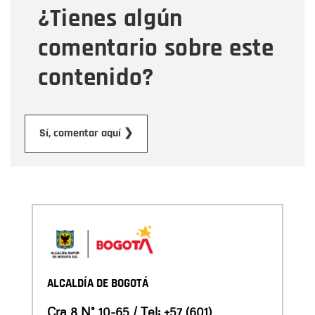
¿Tienes algún
Mensaje
comentario sobre este
contenido?
Enviar
Sí, comentar aquí ❯
ALCALDÍA DE BOGOTÁ
Cra 8 N° 10-65 / Tel:
+57 (601)