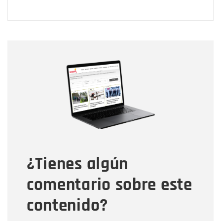
Nombre
Nombre
Correo electrónico
Tipo de comentario
¿Tienes algún
Mensaje
comentario sobre este
contenido?