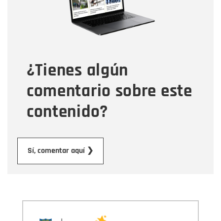
Tipo de comentario
¿Tienes algún
Mensaje
comentario sobre este
contenido?
Enviar
Sí, comentar aquí ❯