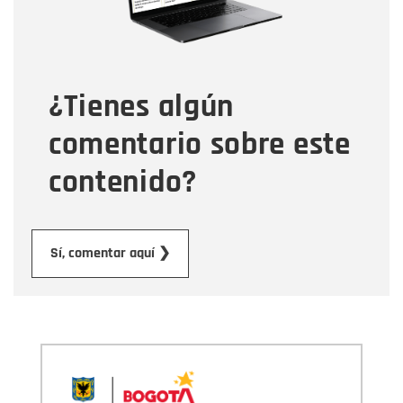
Tipo de comentario
¿Tienes algún
Mensaje
comentario sobre este
contenido?
Enviar
Sí, comentar aquí ❯