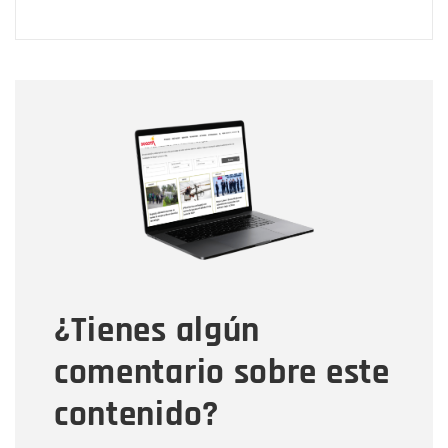
Nombre
Nombre
Correo electrónico
Tipo de comentario
¿Tienes algún
Mensaje
comentario sobre este
contenido?