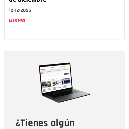
12•12•2025
LEER MÁS
Nombre
Nombre
Correo electrónico
Tipo de comentario
¿Tienes algún
Mensaje