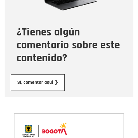
Tipo de comentario
¿Tienes algún
Mensaje
comentario sobre este
contenido?
Enviar
Sí, comentar aquí ❯