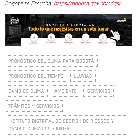
Bogotá te Escucha:
https://bogota.gov.co/sdqs/.
PRONÓSTICO DEL CLIMA PARA BOGOTÁ
PRONÓSTICO DEL TIEMPO
LLUVIAS
CAMBIOS CLIMA
AMBIENTE
SERVICIOS
TRÁMITES Y SERVICIOS
INSTITUTO DISTRITAL DE GESTIÓN DE RIESGOS Y
CAMBIO CLIMÁTICO - IDIGER