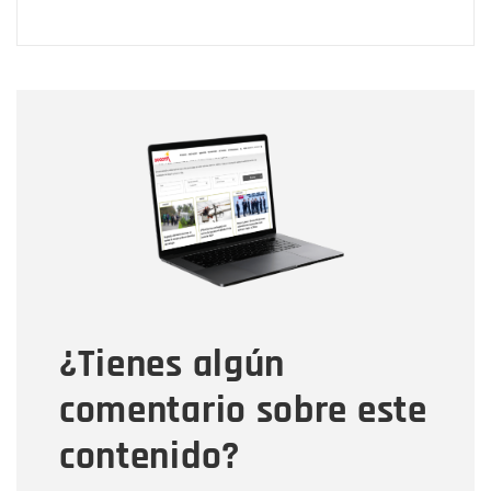
Nombre
Nombre
Correo electrónico
Tipo de comentario
¿Tienes algún
Mensaje
comentario sobre este
contenido?