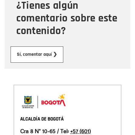
¿Tienes algún
Mensaje
comentario sobre este
contenido?
Enviar
Sí, comentar aquí ❯
ALCALDÍA DE BOGOTÁ
Cra 8 N° 10-65 / Tel:
+57 (601)