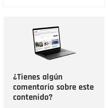
Nombre
Nombre
Correo electrónico
Tipo de comentario
¿Tienes algún
Mensaje
comentario sobre este
contenido?