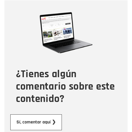
Nombre
Nombre
Correo electrónico
Tipo de comentario
¿Tienes algún
Mensaje
comentario sobre este
contenido?
Enviar
Sí, comentar aquí ❯