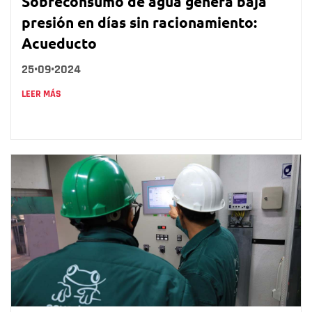
Sobreconsumo de agua genera baja
presión en días sin racionamiento:
Acueducto
25•09•2024
LEER MÁS