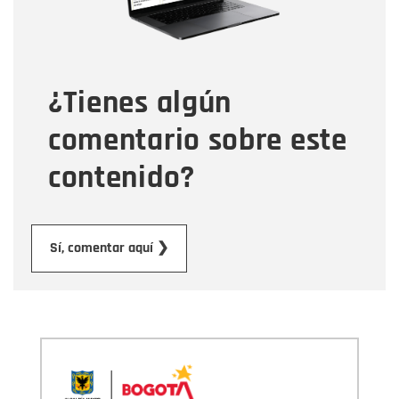
Tipo de comentario
¿Tienes algún
Mensaje
comentario sobre este
contenido?
Enviar
Sí, comentar aquí ❯