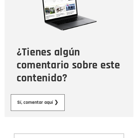
Correo electrónico
Tipo de comentario
¿Tienes algún
Mensaje
comentario sobre este
contenido?
Enviar
Sí, comentar aquí ❯