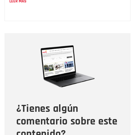
LEER MÁS
Nombre
Nombre
Correo electrónico
Tipo de comentario
¿Tienes algún
Mensaje
comentario sobre este
contenido?