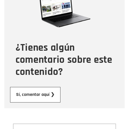
Correo electrónico
Tipo de comentario
¿Tienes algún
Mensaje
comentario sobre este
contenido?
Enviar
Sí, comentar aquí ❯