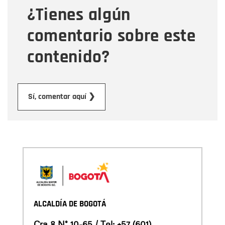
¿Tienes algún
Mensaje
comentario sobre este
contenido?
Enviar
Sí, comentar aquí ❯
ALCALDÍA DE BOGOTÁ
Cra 8 N° 10-65 / Tel:
+57 (601)