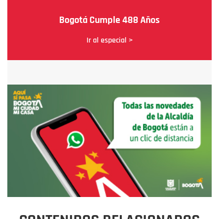
Bogotá Cumple 488 Años
Ir al especial >