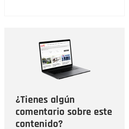
Nombre
Nombre
Correo electrónico
Tipo de comentario
¿Tienes algún
Mensaje
comentario sobre este
contenido?