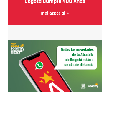
Bogotá Cumple 488 Años
Ir al especial >