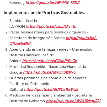
Kennedy
https://youtu.be/A5VMG_7J0CI
Implementación de Prácticas Sostenibles:
Sembrando vida –
IDIPRON
https://youtu.be/JxoL7OjT_tc
Pacas biodigestoras para residuos orgánicos -
Secretaría de Integración Social:
https://youtu.be/-
OftzuOpGbA
Aprendiendo entre terrazas verdes - Universidad
Distrital Francisco José de
Caldas
https://youtu.be/NGZaaPrPnDk
Movilidad Sostenible - Secretaría General de
Bogotá
https://youtu.be/yW6lr4A2bVQ
Huertas patrimoniales como aula de saberes -
Instituto de Patrimonio
Cultural
https://youtu.be/6C5Da1EsWZk
Medición del desempeño ambiental - Secretaría
Distrital de Gobierno
https://youtu.be/3WHJWkquIQI