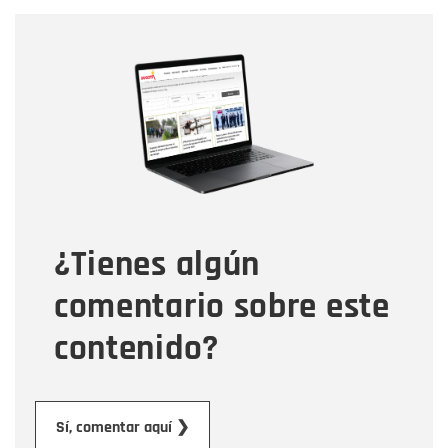
Nombre
Nombre
Correo electrónico
Tipo de comentario
¿Tienes algún
Mensaje
comentario sobre este
contenido?
Enviar
Sí, comentar aquí ❯