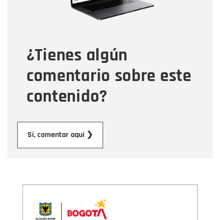
Tipo de comentario
¿Tienes algún
Mensaje
comentario sobre este
contenido?
Enviar
Sí, comentar aquí ❯