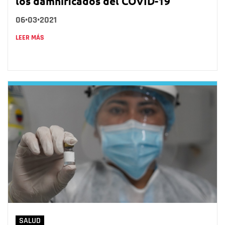
los damnificados del COVID-19
06•03•2021
LEER MÁS
SALUD