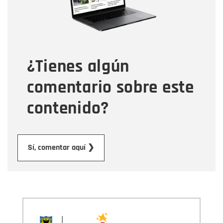
Tipo de comentario
¿Tienes algún
Mensaje
comentario sobre este
contenido?
Enviar
Sí, comentar aquí ❯