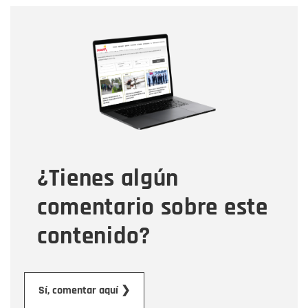
Nombre
Nombre
Correo electrónico
Tipo de comentario
¿Tienes algún
Mensaje
comentario sobre este
contenido?
Enviar
Sí, comentar aquí ❯