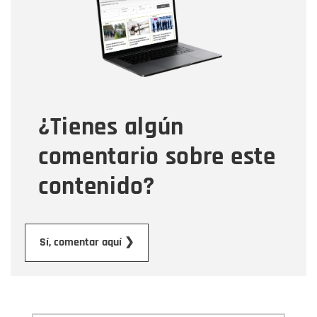
Correo electrónico
Tipo de comentario
¿Tienes algún
Mensaje
comentario sobre este
contenido?
Enviar
Sí, comentar aquí ❯