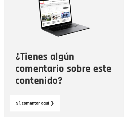
Nombre
Correo electrónico
Tipo de comentario
¿Tienes algún
Mensaje
comentario sobre este
contenido?
Enviar
Sí, comentar aquí ❯