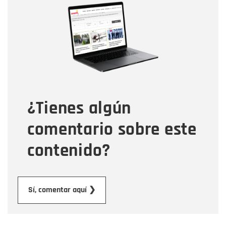
Nombre
Correo electrónico
Tipo de comentario
¿Tienes algún
Mensaje
comentario sobre este
contenido?
Enviar
Sí, comentar aquí ❯