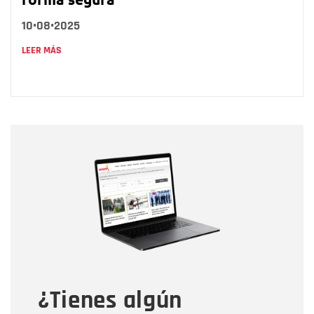
10•08•2025
LEER MÁS
Nombre
Nombre
Correo electrónico
Tipo de comentario
¿Tienes algún
Mensaje