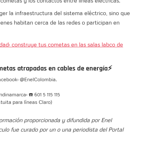
e cometas y los contactos entre líneas eléctricas.
er la infraestructura del sistema eléctrico, sino que
enes habitan cerca de las redes o participan en
dad: construye tus cometas en las salas labco de
ometas atrapadas en cables de energía⚡
Facebook: @EnelColombia.
ndinamarca: ☎️ 601 5 115 115
atuita para líneas Claro)
nformación proporcionada y difundida por Enel
tículo fue curado por un o una periodista del Portal