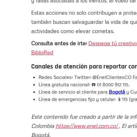
y fallas asociadas a los vientos, el vuelo d
Estas acciones no solo contribuyen a proteg
también buscan salvaguardar la vida de qui
actividades como elevar cometas.
Consulta antes de irte:
Despega tú creativi
BibloRed
Canales de atención para reportar c
Redes Sociales: Twitter: @EnelClientesCO 
Línea gratuita nacional: ☎️ 01 8000 912 115.
Línea de servicio al cliente para
Bogotá
y Cu
Línea de emergencias fijo y celular: 📱115 (gr
Este contenido fue creado a partir de la i
Colombia
https://www.enel.com.co/
. El ar
Bogotá.