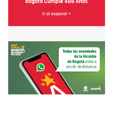
Bogotá Cumple 488 Años
Ir al especial >