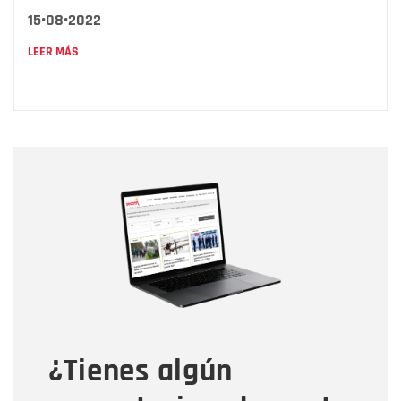
15•08•2022
LEER MÁS
Nombre
Nombre
Correo electrónico
Tipo de comentario
¿Tienes algún
Mensaje