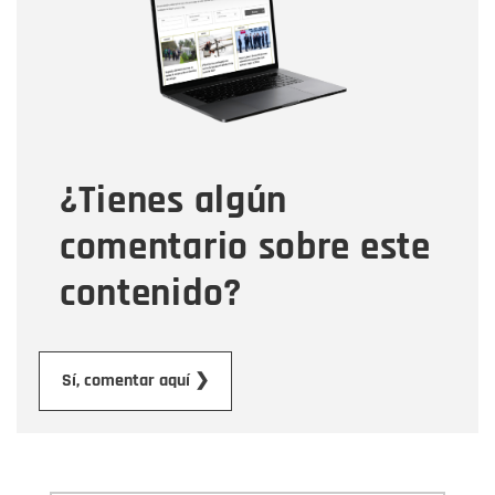
Correo electrónico
Tipo de comentario
¿Tienes algún
Mensaje
comentario sobre este
contenido?
Enviar
Sí, comentar aquí ❯