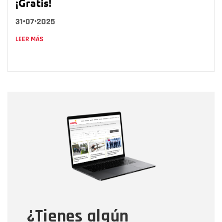
¡Gratis!
31•07•2025
LEER MÁS
Nombre
Nombre
Correo electrónico
Tipo de comentario
¿Tienes algún
Mensaje