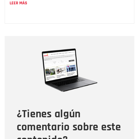
LEER MÁS
Nombre
Nombre
Correo electrónico
Tipo de comentario
¿Tienes algún
Mensaje
comentario sobre este