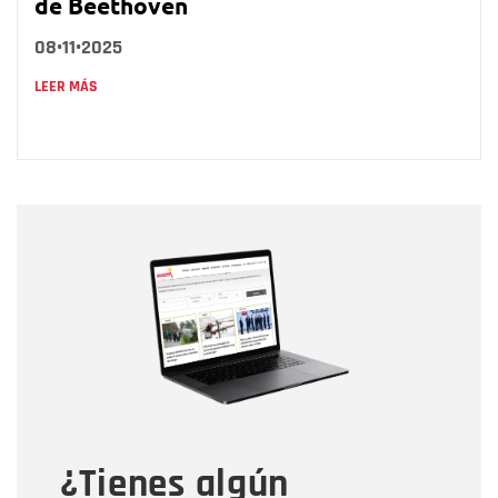
de Beethoven
08•11•2025
LEER MÁS
Nombre
Nombre
Correo electrónico
Tipo de comentario
¿Tienes algún
Mensaje