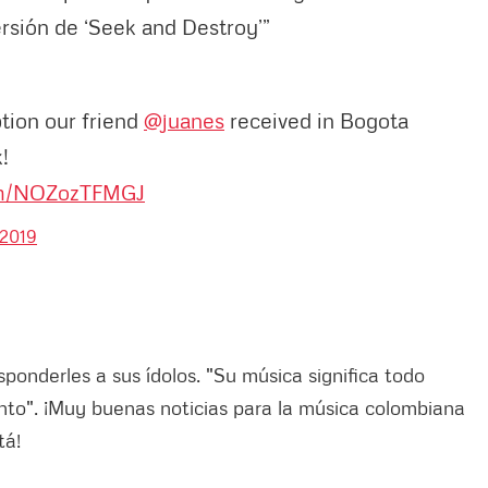
ersión de ‘Seek and Destroy’”
tion our friend
@juanes
received in Bogota
!
com/NOZozTFMGJ
 2019
ponderles a sus ídolos. "Su música significa todo
to". ¡Muy buenas noticias para la música colombiana
tá!