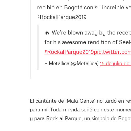
recibió en Bogotá con su increíble v
#RockalParque2019
🔥 We’re blown away by the recep
for his awesome rendition of Seek
#RockalParque2019
pic.twitter.
— Metallica (@Metallica)
15 de julio de
El cantante de 'Mala Gente' no tardó en res
para mí. Toda mi vida soñé con este momen
y para Rock al Parque, un símbolo de Bogo