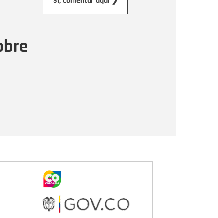
Sí, comentar aquí ❯
ensaje
obre
Enviar