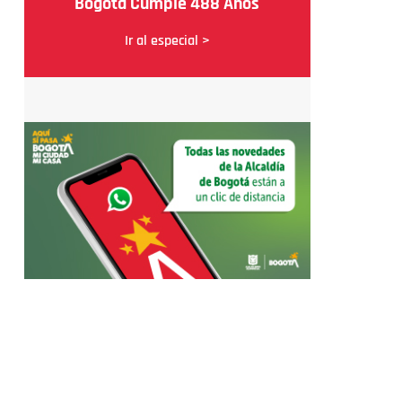
Bogotá Cumple 488 Años
Ir al especial >