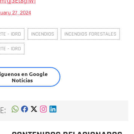
com/yj3Et8g1W1
uary 27, 2024
TE - IDRD
INCENDIOS
INCENDIOS FORESTALES
TE - IDRD
íguenos en Google
Noticias
E: