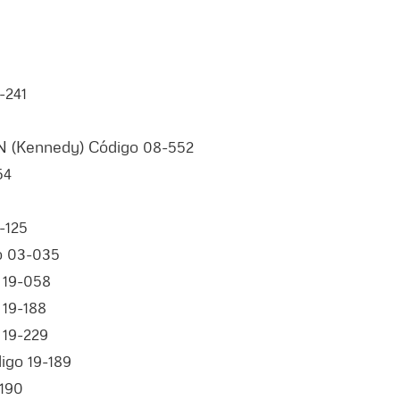
-241
CN (Kennedy) Código 08-552
54
-125
o 03-035
o 19-058
 19-188
 19-229
igo 19-189
-190