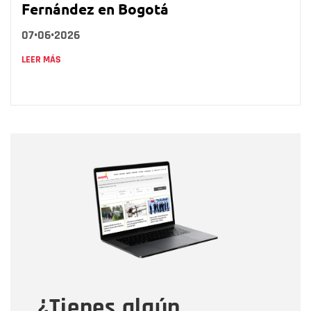
Fernández en Bogotá
07•06•2026
LEER MÁS
Nombre
Nombre
Correo electrónico
Tipo de comentario
¿Tienes algún
Mensaje