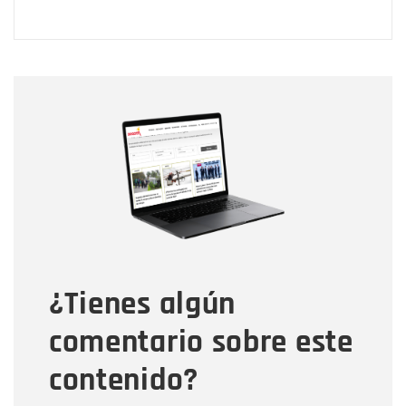
Nombre
Nombre
Correo electrónico
Tipo de comentario
¿Tienes algún
Mensaje
comentario sobre este
contenido?