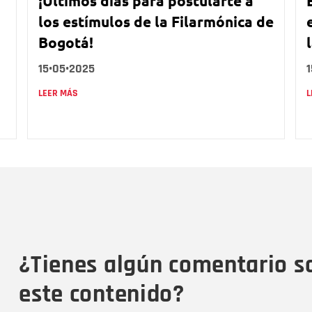
¡Últimos días para postularte a
los estímulos de la Filarmónica de
Bogotá!
15•05•2025
LEER MÁS
L
Nombre
C
Nombre
Tipo de comentario
M
¿Tienes algún comentario s
este contenido?