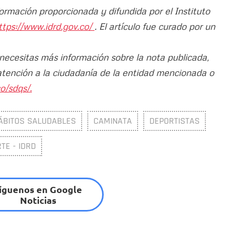
formación proporcionada y difundida por el Instituto
ttps://www.idrd.gov.co/
. El artículo fue curado por un
 necesitas más información sobre la nota publicada,
atención a la ciudadanía de la entidad mencionada o
o/sdqs/.
ÁBITOS SALUDABLES
CAMINATA
DEPORTISTAS
TE - IDRD
íguenos en Google
Noticias