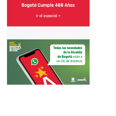
Bogotá Cumple 488 Años
Ir al especial >