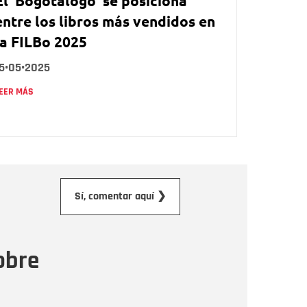
El 'Bogotálogo' se posiciona
entre los libros más vendidos en
la FILBo 2025
15•05•2025
EER MÁS
orreo electrónico
Sí, comentar aquí ❯
ensaje
obre