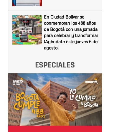
En Ciudad Bolívar se
conmemoran los 488 años
de Bogotá con una jornada
para celebrar y transformar
¡Agéndate este jueves 6 de
agosto!
ESPECIALES