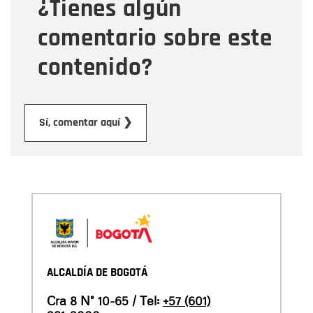
¿Tienes algún
Mensaje
comentario sobre este
contenido?
Enviar
Sí, comentar aquí ❯
ALCALDÍA DE BOGOTÁ
Cra 8 N° 10-65 / Tel:
+57 (601)