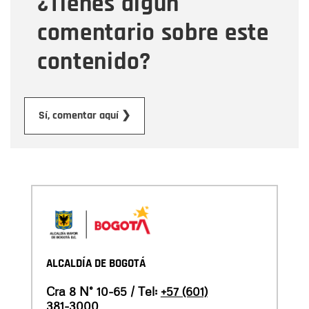
¿Tienes algún
comentario sobre este
contenido?
Enviar
Sí, comentar aquí ❯
ALCALDÍA DE BOGOTÁ
Cra 8 N° 10-65 / Tel:
+57 (601)
381-3000