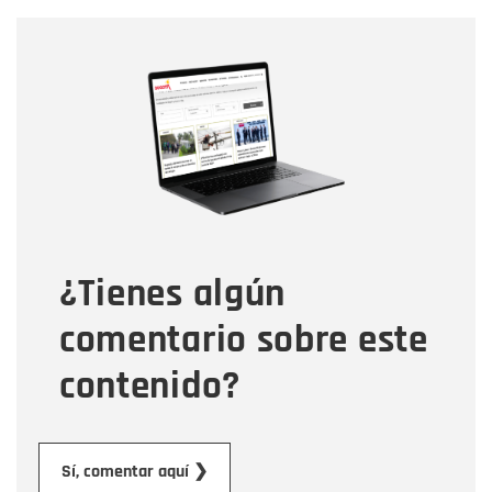
Nombre
Nombre
Correo electrónico
Tipo de comentario
¿Tienes algún
Mensaje
comentario sobre este
contenido?
Enviar
Sí, comentar aquí ❯